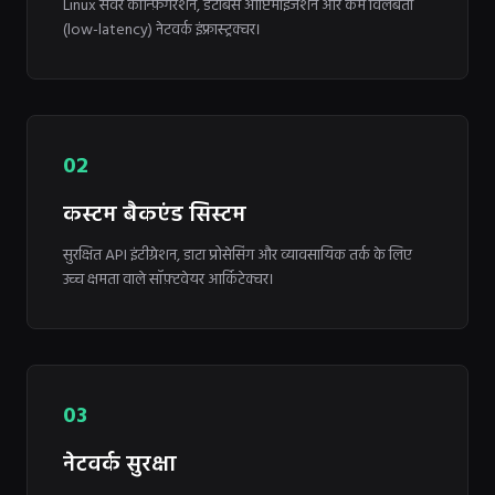
Linux सर्वर कॉन्फ़िगरेशन, डेटाबेस ऑप्टिमाइजेशन और कम विलंबता
(low-latency) नेटवर्क इंफ्रास्ट्रक्चर।
02
कस्टम बैकएंड सिस्टम
सुरक्षित API इंटीग्रेशन, डाटा प्रोसेसिंग और व्यावसायिक तर्क के लिए
उच्च क्षमता वाले सॉफ़्टवेयर आर्किटेक्चर।
03
नेटवर्क सुरक्षा